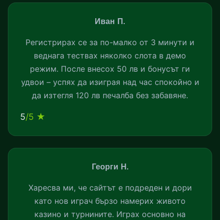
Иван П.
Регистрирах се за по-малко от 3 минути и
веднага тествах няколко слота в демо
режим. После внесох 50 лв и бонусът ги
удвои – успях да изиграя над час спокойно и
да изтегля 120 лв печалба без забавяне.
5
/5 ★
Георги Н.
Харесва ми, че сайтът е подреден и дори
като нов играч бързо намерих живото
казино и турнините. Играх основно на