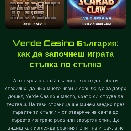
Dead or Alive II
Lucky Scarab Claw
Verde Casino България:
как да започнеш играта
стъпка по стъпка
Ако търсиш онлайн казино, което да работи
стабилно, да има много игри и ясен бонус за добре
дошъл, Verde Casino е място, което си струва да
тестваш. На тази страница ще минем заедно през
първите ти стъпки – от отваряне на сайта до
първата изиграна ръка или завъртян спин. Ще
видиш как изглежда реалният опит на играч, а не