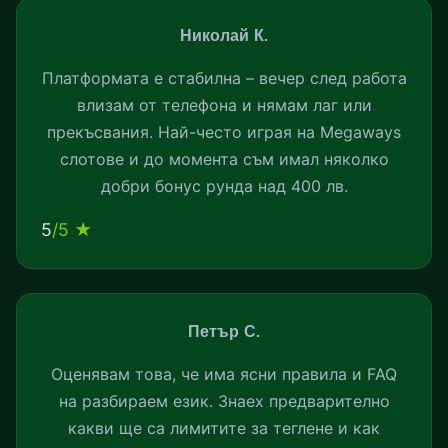
Николай К.
Платформата е стабилна – вечер след работа
влизам от телефона и нямам лаг или
прекъсвания. Най-често играя на Megaways
слотове и до момента съм имал няколко
добри бонус рунда над 400 лв.
5
/5 ★
Петър С.
Оценявам това, че има ясни правила и FAQ
на разбираем език. Знаех предварително
какви ще са лимитите за теглене и как