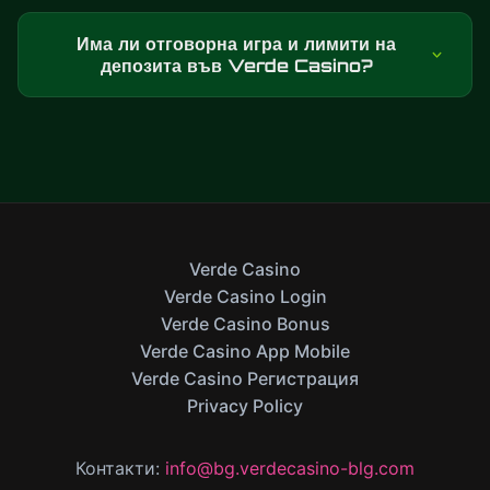
Да, голяма част от слотовете и част от
масите предлагат демо режим, в който
Има ли отговорна игра и лимити на
можеш да тестваш механиките без реални
депозита във Verde Casino?
пари и без да поемаш риск.
В профила си можеш да зададеш дневни,
седмични и месечни лимити на депозит,
както и напомняния за продължителността
на сесиите и временно самоизключване.
Verde Casino
Verde Casino Login
Verde Casino Bonus
Verde Casino App Mobile
Verde Casino Регистрация
Privacy Policy
Контакти:
info@bg.verdecasino-blg.com