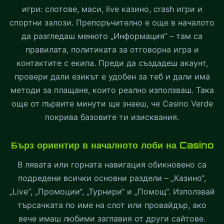
игри: слотове, маси, live казино, crash игри и
спортни залози. Препоръчително е още в началото
да разгледаш менюто „Информация“ – там са
правилата, политиката за отговорна игра и
контактите с екипа. Преди да създадеш акаунт,
провери дали езикът е удобен за теб и дали има
методи за плащане, които реално използваш. Така
още от първите минути ще знаеш, че Casino Verde
покрива базовите ти изисквания.
Бърз ориентир в началното лоби на Casino
В лявата или горната навигация обикновено са
подредени всички основни раздели – „Казино“,
„Live“, „Промоции“, „Турнири“ и „Помощ“. Използвай
търсачката по име на слот или провайдър, ако
вече имаш любими заглавия от други сайтове.