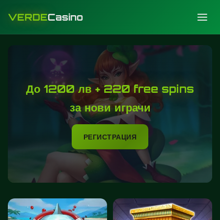
VERDE
Casino
До 1200 лв + 220 free spins
за нови играчи
РЕГИСТРАЦИЯ