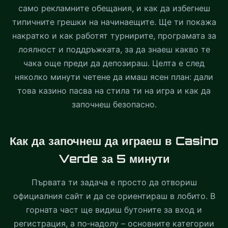
само рекламните обещания, и как да избегнеш
типичните грешки на начинаещите. Ще ти покажа
накратко и как работят турнирите, програмата за
лоялност и поддръжката, за да знаеш какво те
чака още преди да депозираш. Целта е след
няколко минути четене да имаш ясен план: дали
това казино пасва на стила ти на игра и как да
започнеш безопасно.
Как да започнеш да играеш в Casino
Verde за 5 минути
Първата ти задача е просто да отвориш
официалния сайт и да се ориентираш в лобито. В
горната част ще видиш бутоните за вход и
регистрация, а по‑надолу – основните категории