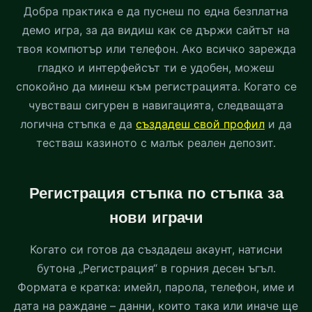
Добра практика е да пуснеш по една безплатна
демо игра, за да видиш как се държи сайтът на
твоя компютър или телефон. Ако всичко зарежда
гладко и интерфейсът ти е удобен, можеш
спокойно да минеш към регистрацията. Когато се
чувстваш сигурен в навигацията, следващата
логична стъпка е да
създадеш свой профил
и да
тестваш казиното с малък реален депозит.
Регистрация стъпка по стъпка за
нови играчи
Когато си готов да създадеш акаунт, натисни
бутона „Регистрация“ в горния десен ъгъл.
Формата е кратка: имейл, парола, телефон, име и
дата на раждане – данни, които така или иначе ще