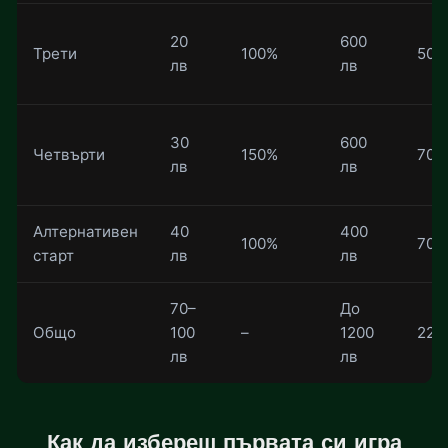
20
600
Трети
100%
50
лв
лв
30
600
Четвърти
150%
70
лв
лв
Алтернативен
40
400
100%
70
старт
лв
лв
70–
До
Общо
100
–
1200
220
лв
лв
Как да избереш първата си игра