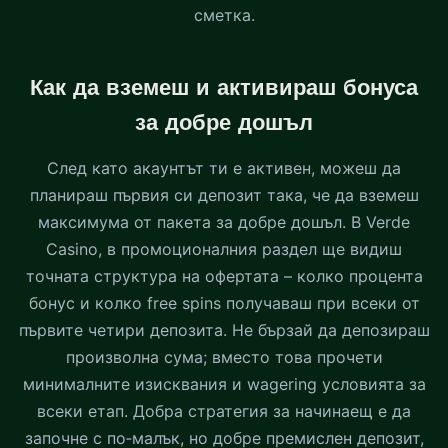
сметка.
Как да вземеш и активираш бонуса
за добре дошъл
След като акаунтът ти е активен, можеш да
планираш първия си депозит така, че да вземеш
максимума от пакета за добре дошъл. В Verde
Casino, в промоционалния раздел ще видиш
точната структура на офертата – колко процента
бонус и колко free spins получаваш при всеки от
първите четири депозита. Не бързай да депозираш
произволна сума; вместо това прочети
минималните изисквания и wagering условията за
всеки етап. Добра стратегия за начинаещ е да
започне с по‑малък, но добре премислен депозит,