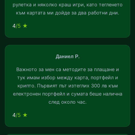
рулетка и няколко краш игри, като тегленето
към картата ми дойде за два работни дни.
4
/5 ★
Даниел Р.
Важното за мен са методите за плащане и
тук имам избор между карта, портфейл и
крипто. Първият път изтеглих 300 лв към
електронен портфейл и сумата беше налична
след около час.
4
/5 ★