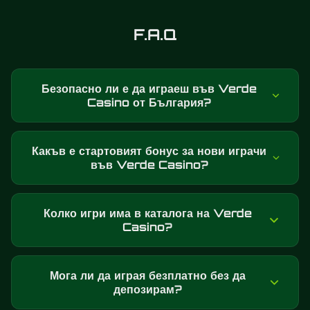
F.A.Q
Безопасно ли е да играеш във Verde
Casino от България?
Платформата работи с международна
лицензия и използва модерно криптиране на
Какъв е стартовият бонус за нови играчи
връзката, така че данните и плащанията ти
във Verde Casino?
да са защитени по време на игра.
Новите играчи могат да получат пакет до
1200 лв и 220 free spins, разпределени върху
Колко игри има в каталога на Verde
първите четири депозита при спазване на
Casino?
условията за превъртане.
Каталогът включва над 3000 заглавия –
слотове, маси, live игри, crash заглавия и
Мога ли да играя безплатно без да
спортни залози от водещи световни
депозирам?
провайдъри.