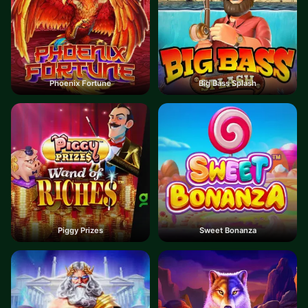
Phoenix Fortune
Big Bass Splash
Piggy Prizes
Sweet Bonanza